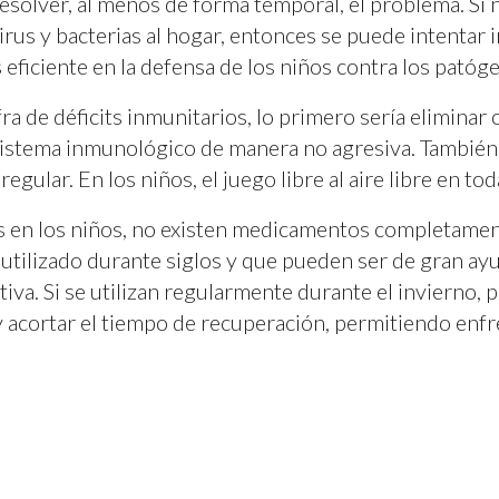
olver, al menos de forma temporal, el problema. Si n
rus y bacterias al hogar, entonces se puede intentar 
eficiente en la defensa de los niños contra los patóg
a de déficits inmunitarios, lo primero sería eliminar 
 sistema inmunológico de manera no agresiva. También 
egular. En los niños, el juego libre al aire libre en tod
ias en los niños, no existen medicamentos completame
utilizado durante siglos y que pueden ser de gran ayu
iva. Si se utilizan regularmente durante el invierno,
 y acortar el tiempo de recuperación, permitiendo enf