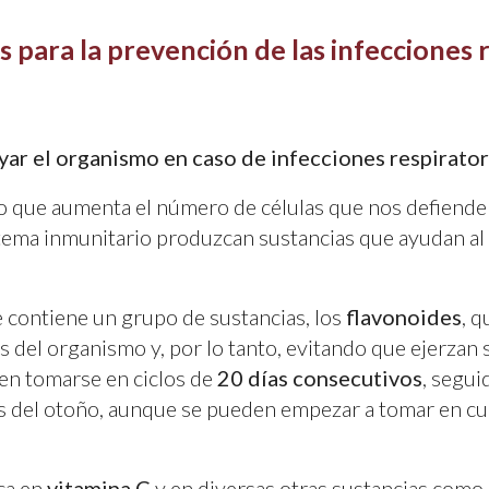
s para la prevención de las infecciones 
yar el organismo en caso de infecciones respiratori
 que aumenta el número de células que nos defienden
sistema inmunitario produzcan sustancias que ayudan al
e contiene un grupo de sustancias, los
flavonoides
, q
s del organismo y, por lo tanto, evitando que ejerzan s
n tomarse en ciclos de
20 días consecutivos
, segui
 del otoño, aunque se pueden empezar a tomar en cua
ica en
vitamina C
y en diversas otras sustancias como