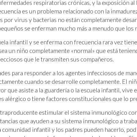
enfermedades respiratorias crónicas, y la exposición al
cuencia es un problema relacionado con la inmadurez
s por virus y bacterias no están completamente desarr
s pequeños se enferman mucho más a menudo que los n
ela infantil y se enferma con frecuencia rara vez tien
sea un niño completamente «normal» que está teniendo
fecciosos que le transmiten sus compañeros.
ades para responder a los agentes infecciosos de maner
fectamente cuando se desarrolle completamente. El n
que asiste a la guardería o la escuela infantil, viv
 alérgico o tiene factores constitucionales que lo pr
ontraproducente estimular el sistema inmunológico con
tancias que ayuden a su sistema inmunológico a traba
una comunidad infantil y los padres pueden hacerlo, podr