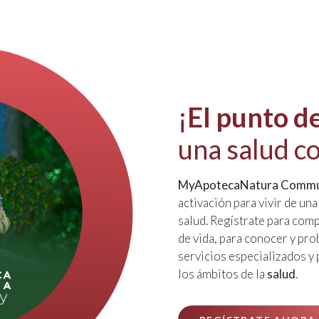
¡
El punto d
una salud c
MyApotecaNatura Commu
activación para vivir de un
salud. Regístrate para compa
de vida, para conocer y pro
servicios especializados y
los ámbitos de la
salud
.