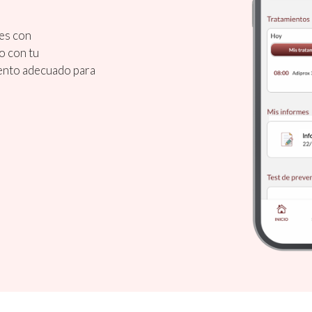
res con
o con tu
iento adecuado para