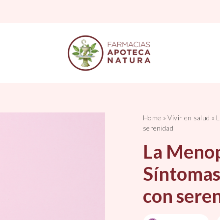
Home
»
Vivir en salud
»
L
serenidad
La Menop
Síntomas
con sere