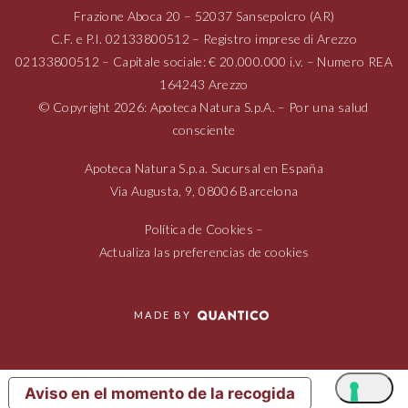
Frazione Aboca
20 – 52037
Sansepolcro (AR)
C.F. e P.I.
02133800512
– Registro imprese di Arezzo
02133800512
– Capitale sociale: € 20.000.000 i.v. – Numero REA
164243 Arezzo
© Copyright 2026: Apoteca Natura S.p.A. – Por una salud
consciente
Apoteca Natura S.p.a. Sucursal en España
Via Augusta,
9, 08006
Barcelona
Política de Cookies
–
Actualiza las preferencias de cookies
MADE BY
Aviso en el momento de la recogida