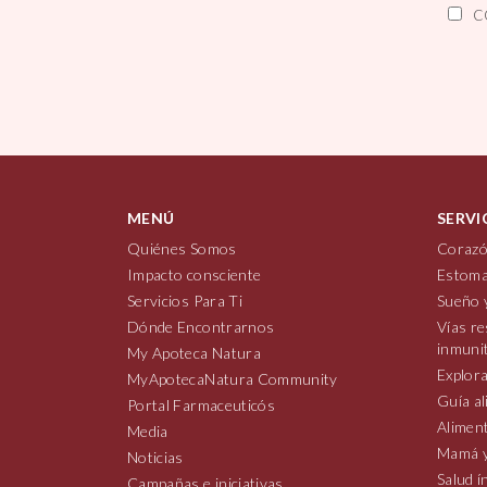
C
MENÚ
SERVI
Quiénes Somos
Corazó
Impacto consciente
Estoma
Servicios Para Ti
Sueño 
Dónde Encontrarnos
Vías re
inmuni
My Apoteca Natura
Explora
MyApotecaNatura Community
Guía al
Portal Farmaceuticós
Aliment
Media
Mamá y
Noticias
Salud í
Campañas e iniciativas