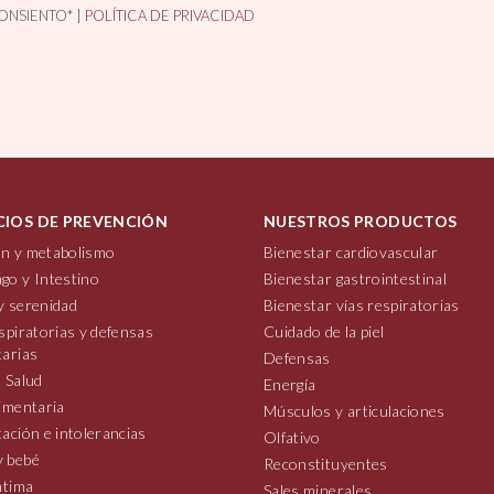
ONSIENTO* |
POLÍTICA DE PRIVACIDAD
CIOS DE PREVENCIÓN
NUESTROS PRODUCTOS
n y metabolismo
Bienestar cardiovascular
go y Intestino
Bienestar gastrointestinal
y serenidad
Bienestar vías respiratorias
spiratorias y defensas
Cuidado de la piel
tarias
Defensas
 Salud
Energía
imentaria
Músculos y articulaciones
ación e intolerancias
Olfativo
 bebé
Reconstituyentes
ntima
Sales minerales