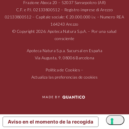
Frazione Aboca
20 – 52037
Sansepolcro (AR)
C.F. e P.I.
02133800512
– Registro imprese di Arezzo
02133800512
– Capitale sociale: € 20.000.000 i.v. – Numero REA
164243 Arezzo
© Copyright 2026: Apoteca Natura S.p.A. – Por una salud
consciente
Apoteca Natura S.p.a. Sucursal en España
Via Augusta,
9, 08006
Barcelona
Política de Cookies
–
Actualiza las preferencias de cookies
MADE BY
Aviso en el momento de la recogida