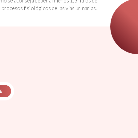
mo se aconseja beber al menos 1,5 litros de
s procesos fisiológicos de las vías urinarias.
E