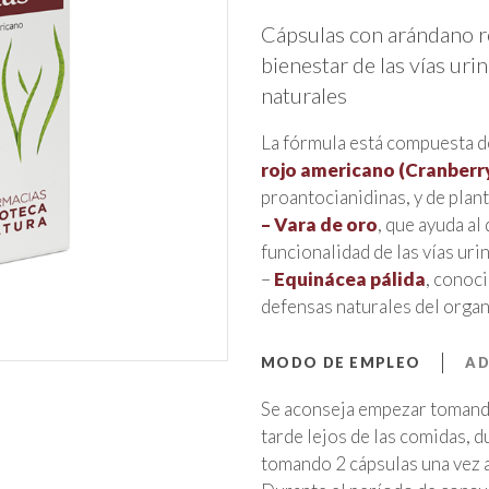
Cápsulas con arándano ro
bienestar de las vías uri
naturales
La fórmula está compuesta 
rojo americano (Cranberr
proantocianidinas, y de plan
– Vara de oro
, que ayuda al
funcionalidad de las vías urin
–
Equinácea pálida
, conoci
defensas naturales del orga
MODO DE EMPLEO
AD
Se aconseja empezar tomando 
tarde lejos de las comidas, d
tomando 2 cápsulas una vez a