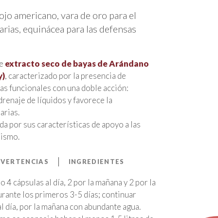
jo americano, vara de oro para el
narias, equinácea para las defensas
de
extracto seco de bayas de Arándano
y)
, caracterizado por la presencia de
tas funcionales con una doble acción:
 drenaje de líquidos y favorece la
arias.
da por sus características de apoyo a las
nismo.
VERTENCIAS
INGREDIENTES
4 cápsulas al día, 2 por la mañana y 2 por la
urante los primeros 3-5 días; continuar
l día, por la mañana con abundante agua.