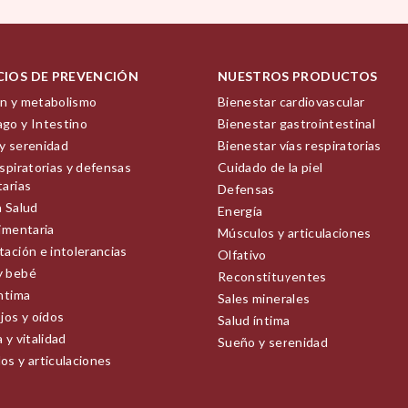
CIOS DE PREVENCIÓN
NUESTROS PRODUCTOS
n y metabolismo
Bienestar cardiovascular
go y Intestino
Bienestar gastrointestinal
y serenidad
Bienestar vías respiratorias
spiratorias y defensas
Cuidado de la piel
tarias
Defensas
a Salud
Energía
limentaria
Músculos y articulaciones
tación e intolerancias
Olfativo
y bebé
Reconstituyentes
íntima
Sales minerales
jos y oídos
Salud íntima
 y vitalidad
Sueño y serenidad
os y articulaciones