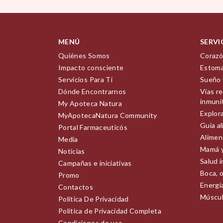
MENÚ
SERVI
Quiénes Somos
Corazó
Impacto consciente
Estoma
Servicios Para Ti
Sueño 
Dónde Encontrarnos
Vías re
inmuni
My Apoteca Natura
Explor
MyApotecaNatura Community
Guía a
Portal Farmaceuticós
Alimen
Media
Mamá 
Noticias
Salud 
Campañas e iniciativas
Boca, o
Promo
Energía
Contactos
Múscul
Política De Privacidad
Política de Privacidad Completa
Condiciones de uso