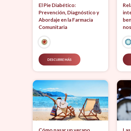
El Pie Diabético:
Rel
Prevención, Diagnóstico y
int
Abordaje en la Farmacia
ben
Comunitaria
nos
DESCUBRE MÁS
Cómo pasar un verano
Las