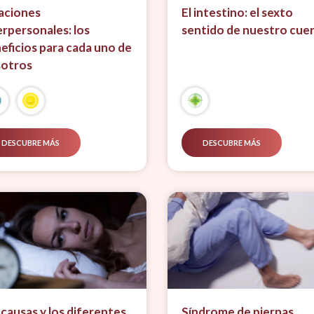
aciones
El intestino: el sexto
erpersonales: los
sentido de nuestro cue
eficios para cada uno de
otros
DESCUBRE MÁS
DESCUBRE MÁS
 causas y los diferentes
Síndrome de piernas