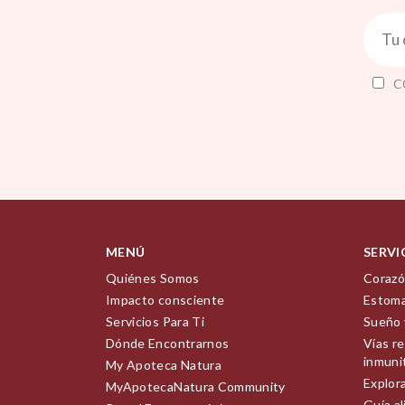
C
MENÚ
SERVI
Quiénes Somos
Corazó
Impacto consciente
Estoma
Servicios Para Ti
Sueño 
Dónde Encontrarnos
Vías re
inmuni
My Apoteca Natura
Explor
MyApotecaNatura Community
Guía a