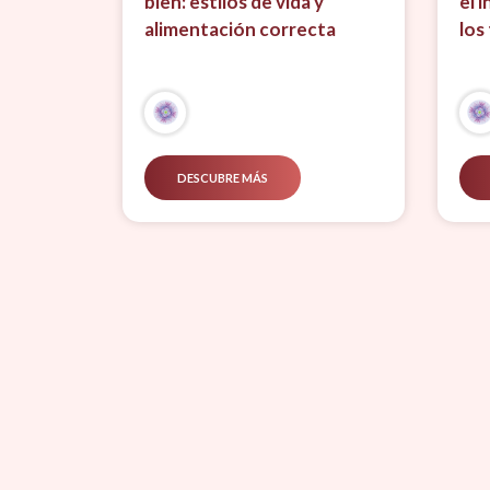
bien: estilos de vida y
el 
alimentación correcta
los
DESCUBRE MÁS