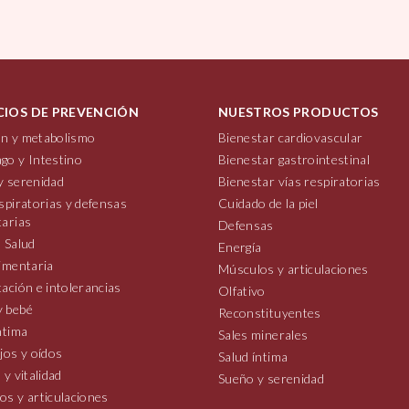
CIOS DE PREVENCIÓN
NUESTROS PRODUCTOS
n y metabolismo
Bienestar cardiovascular
go y Intestino
Bienestar gastrointestinal
y serenidad
Bienestar vías respiratorias
spiratorias y defensas
Cuidado de la piel
tarias
Defensas
 Salud
Energía
imentaria
Músculos y articulaciones
ación e intolerancias
Olfativo
 bebé
Reconstituyentes
ntima
Sales minerales
jos y oídos
Salud íntima
 y vitalidad
Sueño y serenidad
os y articulaciones