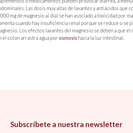
uplementos o medicamentos pueden provocar diarrea, a menu
bdominales. Las dosis muy altas de laxantes y antiácidos que 
.000 mg de magnesio al día) se han asociado a toxicidad por m
umenta cuando hay insuficiencia renal porque se reduce o se pi
agnesio. Los efectos laxantes del magnesio se deben a que el 
n el colon arrastra agua por
osmosis
hacia la luz intestinal.
Subscríbete a nuestra newsletter