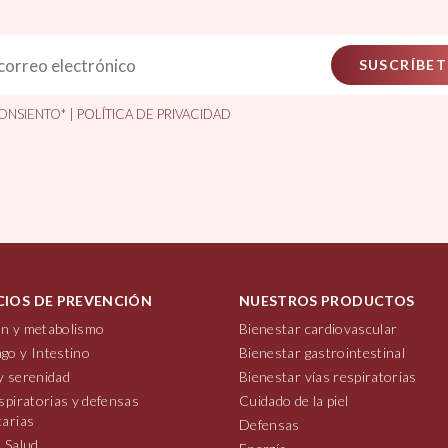
SUSCRÍBET
ONSIENTO* |
POLÍTICA DE PRIVACIDAD
CIOS DE PREVENCIÓN
NUESTROS PRODUCTOS
n y metabolismo
Bienestar cardiovascular
go y Intestino
Bienestar gastrointestinal
y serenidad
Bienestar vías respiratorias
spiratorias y defensas
Cuidado de la piel
tarias
Defensas
 Salud