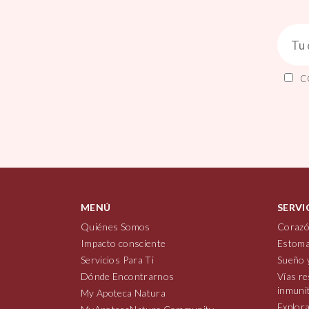
C
MENÚ
SERVI
Quiénes Somos
Corazó
Impacto consciente
Estoma
Servicios Para Ti
Sueño 
Dónde Encontrarnos
Vías re
inmuni
My Apoteca Natura
Explora