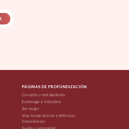
E
PÁGINAS DE PROFUNDIZACIÓN
Corazón y metabolismo
Estómago e Intestino
Ser mujer
Vías respiratorias y defensas
inmunitarias
Sueño y serenidad