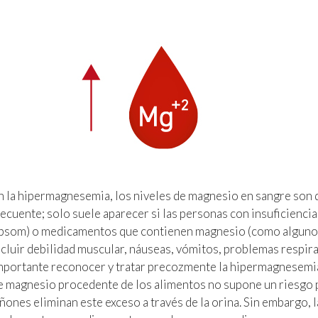
n la hipermagnesemia, los niveles de magnesio en sangre son
recuente; solo suele aparecer si las personas con insuficienci
psom) o medicamentos que contienen magnesio (como algunos 
ncluir debilidad muscular, náuseas, vómitos, problemas respirat
mportante reconocer y tratar precozmente la hipermagnesemia 
e magnesio procedente de los alimentos no supone un riesgo pa
iñones eliminan este exceso a través de la orina. Sin embargo,