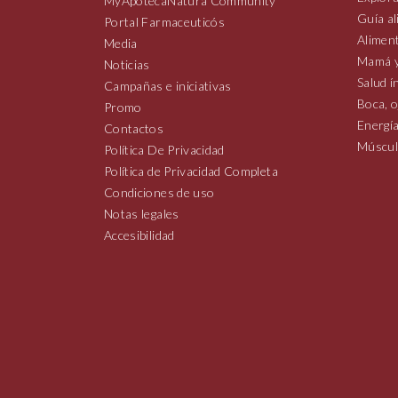
MyApotecaNatura Community
Guía al
Portal Farmaceuticós
Aliment
Media
Mamá y
Noticias
Salud í
Campañas e iniciativas
Boca, o
Promo
Energía
Contactos
Múscul
Política De Privacidad
Política de Privacidad Completa
Condiciones de uso
Notas legales
Accesibilidad