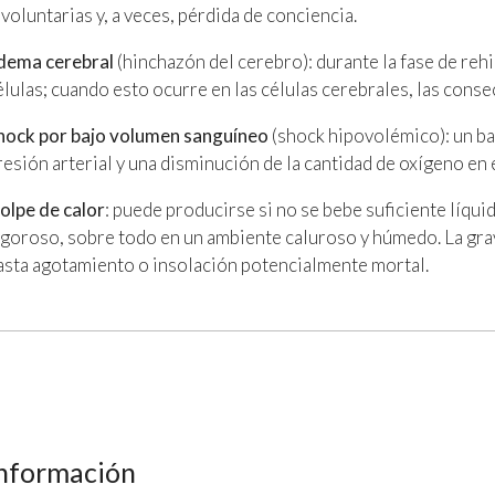
nvoluntarias y, a veces, pérdida de conciencia.
dema cerebral
(hinchazón del cerebro): durante la fase de reh
élulas; cuando esto ocurre en las células cerebrales, las cons
hock por bajo volumen sanguíneo
(shock hipovolémico): un b
resión arterial y una disminución de la cantidad de oxígeno e
olpe de calor
: puede producirse si no se bebe suficiente líqu
igoroso, sobre todo en un ambiente caluroso y húmedo. La gra
asta agotamiento o insolación potencialmente mortal.
nformación