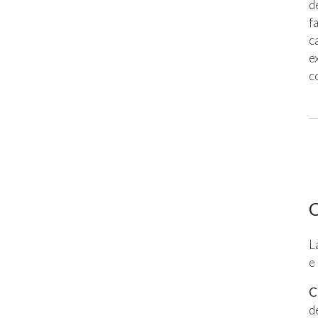
d
f
c
e
c
C
L
e
C
d