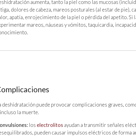
eshidratación aumenta, tanto la piel como las mucosas (incluida
atiga, dolores de cabeza, mareos posturales (al estar de pie), c
alor, apatía, enrojecimiento de la piel o pérdida del apetito. S
xperimentar mareos, náuseas y vómitos, taquicardia, incapacid
onocimiento.
omplicaciones
a deshidratación puede provocar complicaciones graves, como 
 incluso la muerte.
onvulsiones:
los
electrolitos
ayudan a transmitir señales eléctr
esequilibrados, pueden causar impulsos eléctricos de forma