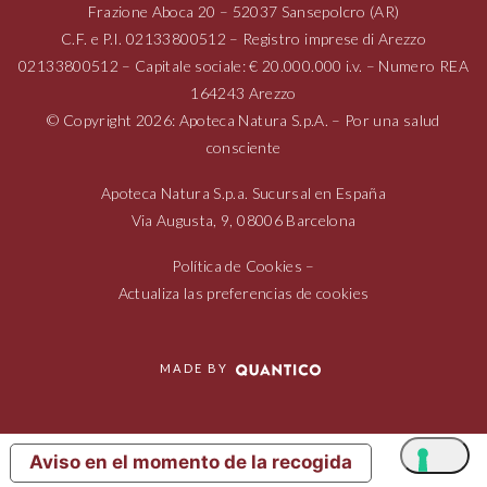
Frazione Aboca
20 – 52037
Sansepolcro (AR)
C.F. e P.I.
02133800512
– Registro imprese di Arezzo
02133800512
– Capitale sociale: € 20.000.000 i.v. – Numero REA
164243 Arezzo
© Copyright 2026: Apoteca Natura S.p.A. – Por una salud
consciente
Apoteca Natura S.p.a. Sucursal en España
Via Augusta,
9, 08006
Barcelona
Política de Cookies
–
Actualiza las preferencias de cookies
MADE BY
Aviso en el momento de la recogida