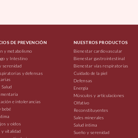
CIOS DE PREVENCIÓN
NUESTROS PRODUCTOS
n y metabolismo
Bienestar cardiovascular
go y Intestino
Bienestar gastrointestinal
y serenidad
Bienestar vías respiratorias
spiratorias y defensas
Cuidado de la piel
tarias
Defensas
 Salud
Energía
imentaria
Músculos y articulaciones
ación e intolerancias
Olfativo
 bebé
Reconstituyentes
ntima
Sales minerales
jos y oídos
Salud íntima
 y vitalidad
Sueño y serenidad