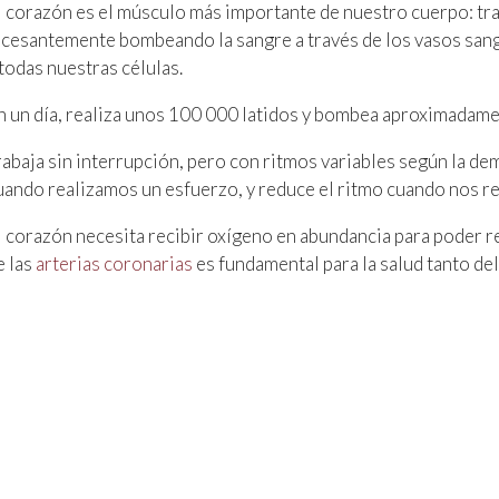
l corazón es el músculo más importante de nuestro cuerpo: trab
ncesantemente bombeando la sangre a través de los vasos san
 todas nuestras células.
n un día, realiza unos 100 000 latidos y bombea aproximadament
rabaja sin interrupción, pero con ritmos variables según la d
uando realizamos un esfuerzo, y reduce el ritmo cuando nos r
l corazón necesita recibir oxígeno en abundancia para poder real
e las
arterias coronarias
es fundamental para la salud tanto d