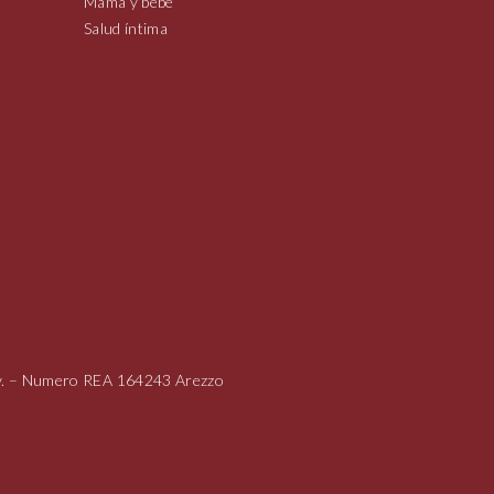
Mamá y bebé
Salud íntima
i.v. – Numero REA 164243 Arezzo