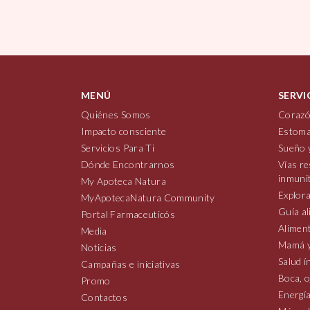
MENÚ
SERVI
Quiénes Somos
Corazó
Impacto consciente
Estoma
Servicios Para Ti
Sueño 
Dónde Encontrarnos
Vías re
inmuni
My Apoteca Natura
Explora
MyApotecaNatura Community
Guía al
Portal Farmaceuticós
Aliment
Media
Mamá y
Noticias
Salud í
Campañas e iniciativas
Boca, o
Promo
Energía
Contactos