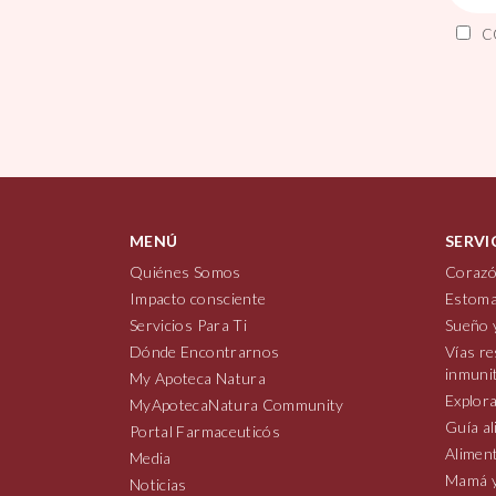
C
MENÚ
SERVI
Quiénes Somos
Corazó
Impacto consciente
Estoma
Servicios Para Ti
Sueño 
Dónde Encontrarnos
Vías re
inmuni
My Apoteca Natura
Explora
MyApotecaNatura Community
Guía al
Portal Farmaceuticós
Aliment
Media
Mamá y
Noticias