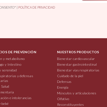
ONSIENTO* |
POLÍTICA DE PRIVACIDAD
CIOS DE PREVENCIÓN
NUESTROS PRODUCTOS
n y metabolismo
Bienestar cardiovascular
go y Intestino
Bienestar gastrointestinal
y serenidad
Bienestar vías respiratorias
spiratorias y defensas
Cuidado de la piel
tarias
Defensas
 Salud
Energía
imentaria
Músculos y articulaciones
ación e intolerancias
Olfativo
 bebé
Reconstituyentes